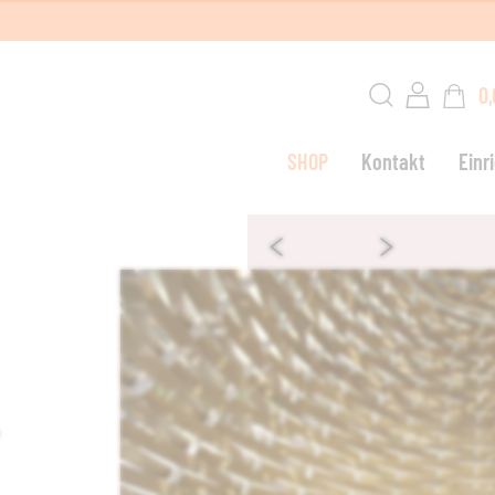
0,
SHOP
Kontakt
Einr
W
G
–
L
S