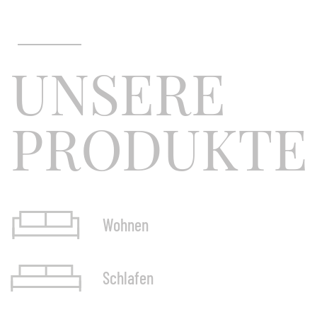
UNSERE
PRODUKTE
Wohnen
Marset Bicoca Akku Tischleuchte
Schlafen
bereich
Bicoca von Christophe Mathieu , 2017 Der Bic
keine Gedanken
dem Optimismus geboren, das Leben zu erhell