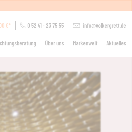
0 52 41 - 23 75 55
info@volkergrett.de
00 €*
ichtungsberatung
Über uns
Markenwelt
Aktuelles
ohnen
arten
euchten
chlafen