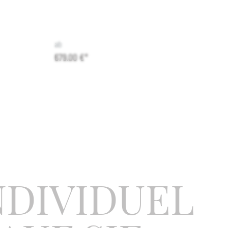
mehr über Sand und Schmutz, die ins Haus getrage
ve LED-
werden. Die RiZZ Fußmatte Teak setzt dem ein End
umen, 3000
bei Profilsohlen. Es bleibt erstaunlich, wie stark die
wendung von
Verschmutzung im Innenraum reduziert wird. Der
ab
 12-V-
Aluminiumrahmen ist entweder eloxiert oder
679,00 €*
pulverbeschichtet. Die robuste PVC Innere enthält 
I-Systeme
304 Streifenbürste und UV-beständiges Nylon (grau)
tt-
Ausgestattet mit Anti-Rutsch. Einzigartiges Design und die
ALI-
beispiellose Fähigkeit Schmutz draußen zu halten, 
er. Wenden
zusammen mit dem Bestreben einen nahtlosen Übe
150 cm,
zwischen innen und außen zu schaffen macht die R
Türmatte aus.Größe: 90 x 60 cm
zklasse II,
schen Sie
NDIVIDUEL