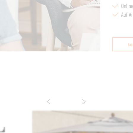
Onlin
Auf A
ko
L