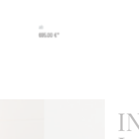
en. Diese
× 64 cm, 2,8 kgStromspannung220-240 VAC 50
t ein intimes
HzLichtquelleSockel E27, LED max 20 W. Inklusi
e verleiht.
Leuchtmittel (Airam Pro LED, E27, 12 W, 1060 L
mit einer
K, reinweiß, dimmbar, kann variieren). Die Ver
ab
n mit einem
Spezialleuchtmitteln wie Halogen-, Spiegel- oder
695,00 €*
n.Fuß und
Glühlampen in Secto Design-Leuchten ist wegen
us
Überhitzung verboten. DALIAnschließbar an DAL
eflon. 3
mit separatem DALI-kompatiblem Phasenabschni
Dimmer. Aufgrund der großen Unterschiede in D
Systemen liefert Secto Design keine DALI-Dimm
Sie sich bitte an Ihren örtlichen Elektriker.Kabel
Textilkabel, Deckenstecker/Kupplung,
DeckenkappeEinstufungSchutzart IP20, IEC-Schut
CE-KennzeichnungWartungStaub regelmäßig
abwischen. Um frische Flecken zu entfernen, wi
I
mit einem leicht feuchten Tuch nach.