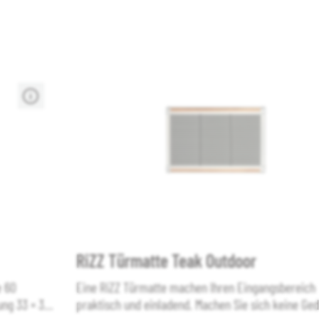
RiZZ Türmatte Teak Outdoor
e 60
Eine RiZZ Türmatte machen Ihren Eingangsbereich
ng 33 × 33
praktisch und einladend. Machen Sie sich keine Ge