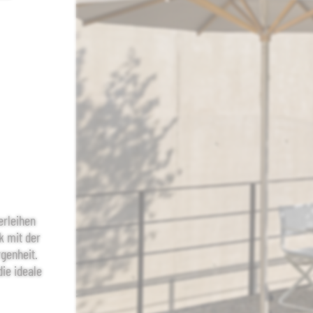
erleihen
k mit der
genheit.
die ideale