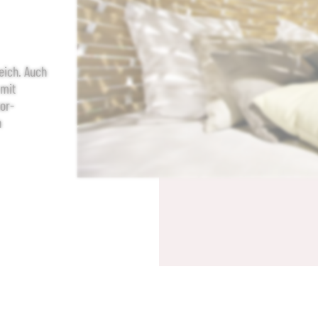
eich. Auch
 mit
oor-
n