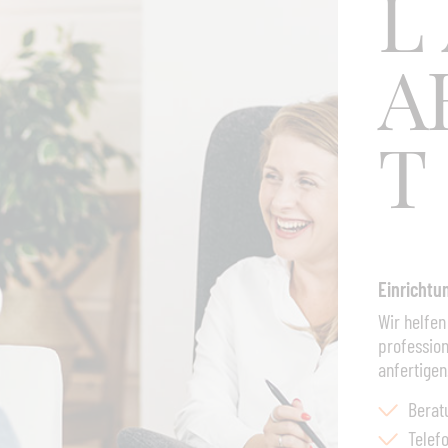
L
A
T
Einricht
Wir helfen
professio
anfertigen
Berat
Telef