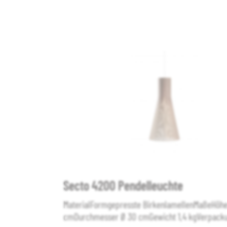
Secto 4200 Pendelleuchte
oca wurde mit
MaterialFormgepresste BirkenlamellenMaßeHöh
en und die
cmDurchmesser Ø 30 cmGewicht 1,4 kgVerpacku