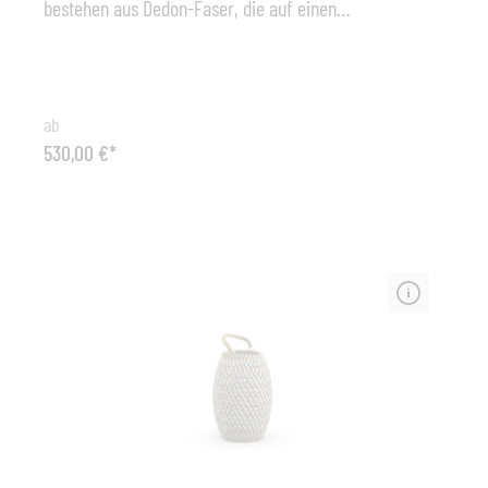
bestehen aus Dedon-Faser, die auf einen
pulverbeschichteten Aluminiumrahmen geflochten ist.
Um die Oberfläche zu reinigen, benutzen Sie ein
weichen Tuch oder eine weiche Bürste, warmes Wasser
und, falls nötig, ein sanftes Reinigungsmittel. Typ:
ab
Lantern Dala L - Laterne Abmessungen: ø 41 cm x 62
530,00 €*
cm (B x H) Material: Aluminium - Geflecht (HDPE –
Polyethylen mit hoher Dichte); Sonstiges: Die Kerzen für
die DALA Laternen mittlerer und großer Größe (Höhe 47
und 62 cm) sollten nicht höher als 22 cm sein und einen
maximalen Durchmesser von 17 cm nicht
überschreiten. Verwenden Sie bitte ausschließlich
Blockkerzen.Die DEDON Faser ist nicht nur äußerst
wetterbeständig und lässt sich weder von Kälte noch
von Hitze, Sonne, Regen oder Schnee etwas anhaben,
sie weist zudem noch eine außerordentliche Farb- und
Strukturstabilität auf und ist unempfindlich gegenüber
Salzwasser.