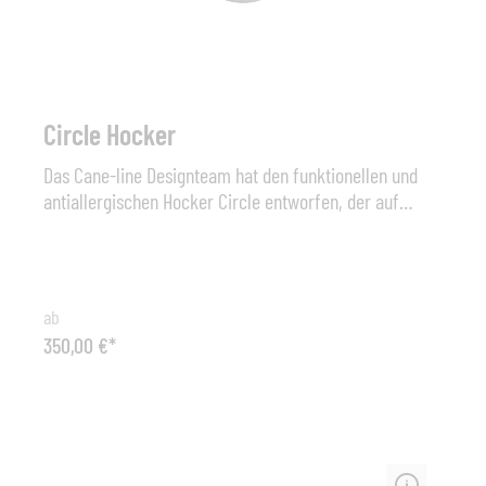
Circle Hocker
Das Cane-line Designteam hat den funktionellen und
antiallergischen Hocker Circle entworfen, der auf
vielfältigste Weise genutzt werden kann. Circle hat eine
äußerst solide und schwere Form, durch die er fest und
stabil steht und auch von starkem Wind nicht
beeinflusst wird. Der Name Circle ist durch das Muster
ab
des Hockers entstanden, das aus einer Reihe von
350,00 €*
Ringen besteht. Der Hocker wurde mit dem Cane-line
QuickDry & AirFlow-System hergestellt, durch das er
nach einem Regenschauer schnell wieder trocknet. Der
Hocker Circle eignet sich für den Gebrauch in Räumen
und im Freien. Wir empfehlen, den Hocker im Herbst