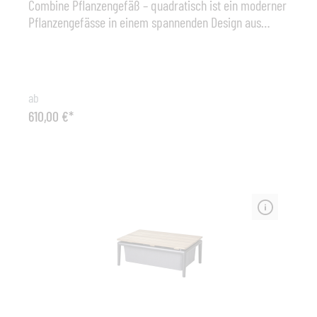
Combine Pflanzengefäß – quadratisch ist ein moderner
Pflanzengefässe in einem spannenden Design aus
einem Materialmix. Warmes Teak und
stromlinienförmiges, pulverbeschichtetes Aluminium
verleihen einen einzigartigen Look, der in praktisch
jede Umgebung passt. Pflanzen Sie Ihre
ab
Lieblingskräuter, -blumen oder -bäume und verleihen
610,00 €*
Sie Ihrer Terrasse oder Ihrem Balkon einen schönen,
grünen Akzent. Cane-line Teak ist genehmigt und
bewaldet gemäß dem SVLK Zertifizierungssystem. Das
pulverbeschichtete Aluminium sorgt für eine schlag-
und kratzfeste Oberfläche. Maße: B 83 cm x T 28 cm x
H 62 cm , Teak / Aluminium lava grey