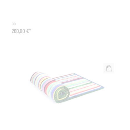
Umgebung, und der Kerzenschein verleiht Ihrem
Außenbereich eine angenehme und weiche
Atmosphäre. Die Lighthouse schafft eine perfekte
ab
Atmosphäre, um einen Sonnenuntergang an
260,00 €*
Sommerabenden im Garten oder auf der Terrasse zu
genießen. Maße (B x T x H): 16 x 17 x 37 cmFarbe: Lava
grey2 er Set!!