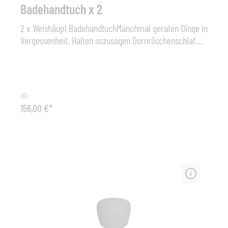
Badehandtuch x 2
2 x Weishäupl BadehandtuchManchmal geraten Dinge in
Vergessenheit. Halten sozusagen Dornröschenschlaf.
So ist es uns mit unserem farbenprächtigen
Badehandtuch ergangen, das wir einst im Programm
hatten. Seine frechen Streifen tragen die Handschrift
unseres Dauerbrenner-Stoffes MULTICOLOR. Wir finden,
ab
das Warten hat sich gelohnt. 100% Baumwoll-
156,00 €*
FrotteeMaße: 100 x 180 cm