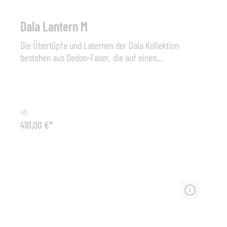
Dala Lantern M
Die Übertöpfe und Laternen der Dala Kollektion
bestehen aus Dedon-Faser, die auf einen
pulverbeschichteten Aluminiumrahmen geflochten ist.
Um die Oberfläche zu reinigen, benutzen Sie ein
weichen Tuch oder eine weiche Bürste, warmes Wasser
und, falls nötig, ein sanftes Reinigungsmittel. Typ:
ab
Lantern Dala M - Laterne Abmessungen: ø 34 cm x 47
410,00 €*
cm (B x H) Material: Aluminium - Geflecht (HDPE –
Polyethylen mit hoher Dichte); Sonstiges: Die Kerzen für
die DALA Laternen mittlerer und großer Größe (Höhe 47
und 62 cm) sollten nicht höher als 22 cm sein und einen
maximalen Durchmesser von 17 cm nicht
überschreiten. Verwenden Sie bitte ausschließlich
Blockkerzen.Die DEDON Faser ist nicht nur äußerst
wetterbeständig und lässt sich weder von Kälte noch