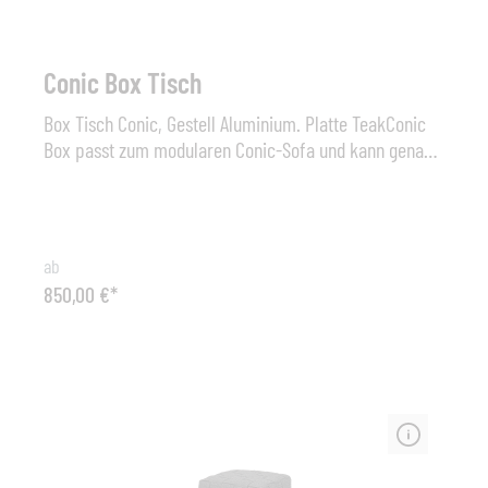
Conic Box Tisch
Box Tisch Conic, Gestell Aluminium. Platte TeakConic
Box passt zum modularen Conic-Sofa und kann genau
dort platziert werden, wo Sie es möchten. Die Oberseite
besteht aus warmem Teakholz und Ihre Kissen und
Wurfdecken können darin platziert werden. Die Conic
Box kann auch als Beistelltisch für ein Buch, einen
ab
Nachmittagskaffee oder einen Snack verwendet
850,00 €*
werden. Maße (B x H x T): 74 cm x 30 cm x 52 cm
Sonstiges: Tischplatte Teak