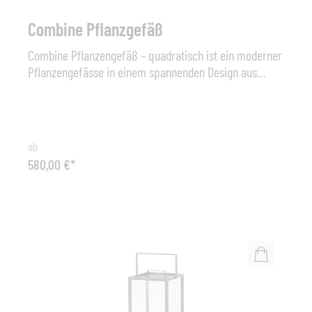
Combine Pflanzgefäß
Combine Pflanzengefäß – quadratisch ist ein moderner
Pflanzengefässe in einem spannenden Design aus
einem Materialmix. Warmes Teak und
stromlinienförmiges, pulverbeschichtetes Aluminium
verleihen einen einzigartigen Look, der in praktisch
jede Umgebung passt. Pflanzen Sie Ihre
ab
Lieblingskräuter, -blumen oder -bäume und verleihen
580,00 €*
Sie Ihrer Terrasse oder Ihrem Balkon einen schönen,
grünen Akzent. Cane-line teak ist genehmigt und
bewaldet gemäß dem SVLK Zertifizierungssystem. Das
pulverbeschichtete Aluminium sorgt für eine schlag-
und kratzfeste Oberfläche. Maße: B 53 cm x T 53 cm x
H 40 cm , Teak / Aluminium lava grey