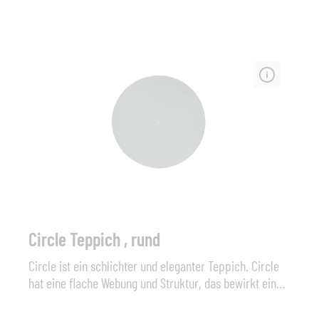
Außenbereich angewendet werden und ist UV-
beständig, antibakteriell und Allergiker freundlich. All
dies sind Kriterien die Circle zu einem
strapazierfähigen und langlebigen Außenteppich
machen.Cane-line soft ropeMaße (B x T x H): 240 x 170
x 1 cm oder 300 x 200 x 1cmFarbe: dark grey
Circle Teppich , rund
Circle ist ein schlichter und eleganter Teppich. Circle
hat eine flache Webung und Struktur, das bewirkt ein
angenehmes Gefühl um darauf barfuß zu gehen. Der
Teppich besteht aus Selected PP Material und ist