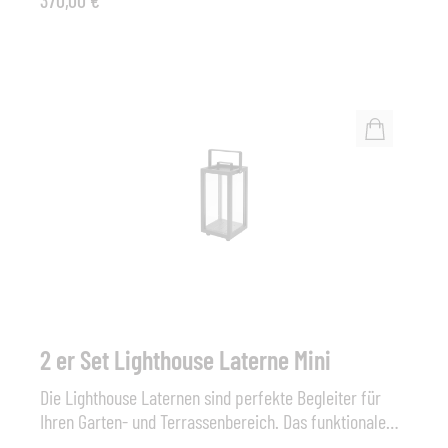
370,00 €*
Sommerabenden im Garten oder auf der Terrasse zu
genießen. Maße (B x T x H): 23 x 23 x 42 cmFarbe:
Lava grey, Taupe oder Dark Green2 er Set!
2 er Set Lighthouse Laterne Mini
Die Lighthouse Laternen sind perfekte Begleiter für
Ihren Garten- und Terrassenbereich. Das funktionale
und unaufdringliche Aluminiumgehäuse passt in jede