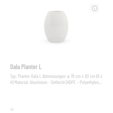
Strukturstabilität auf und ist unempfindlich gegenüber
Salzwasser.
Dala Planter L
Typ: Planter Dala L Abmessungen: ø 76 cm x 83 cm (B x
H) Material: Aluminium - Geflecht (HDPE – Polyethylen
mit hoher Dichte); Sonstiges: Innenbehälter
herausnehmbar Die DEDON Faser ist nicht nur äußerst
wetterbeständig und lässt sich weder von Kälte noch
von Hitze, Sonne, Regen oder Schnee etwas anhaben,
ab
sie weist zudem noch eine außerordentliche Farb- und