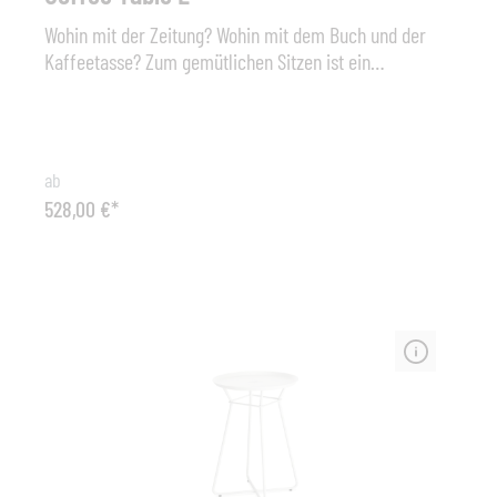
Wohin mit der Zeitung? Wohin mit dem Buch und der
Kaffeetasse? Zum gemütlichen Sitzen ist ein
Beistelltisch unabdingbar. Der Coffee Table fügt sich
perfekt in die einzigartig, elegante Freifrau-
Produktwelt ein, indem er die Formsprache der
charakteristisch, grazilen Drahtgestelle aufnimmt.
ab
Erhältlich ist Designobjekt in drei verschiedenen
528,00 €*
Größen und in vielen verschiedenen Farben: passend
zum Sitzmöbel oder in einem anderen Ton. Für die
Nutzung im Außenbereich werden die Coffee Tables
zum Schutz vor Rost zusätzlich behandelt. Maß: Ø 470
mm, Höhe: 420 mm