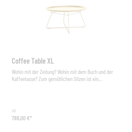
Coffee Table XL
Wohin mit der Zeitung? Wohin mit dem Buch und der
Kaffeetasse? Zum gemütlichen Sitzen ist ein
Beistelltisch unabdingbar. Der Coffee Table fügt sich
perfekt in die einzigartig, elegante Freifrau-
Produktwelt ein, indem er die Formsprache der
charakteristisch, grazilen Drahtgestelle aufnimmt.
ab
Erhältlich ist Designobjekt in drei verschiedenen
788,00 €*
Größen und in vielen verschiedenen Farben: passend
zum Sitzmöbel oder in einem anderen Ton. Für die