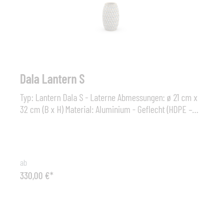
von Hitze, Sonne, Regen oder Schnee etwas anhaben,
sie weist zudem noch eine außerordentliche Farb- und
Strukturstabilität auf und ist unempfindlich gegenüber
Salzwasser.
Dala Lantern S
Typ: Lantern Dala S - Laterne Abmessungen: ø 21 cm x
32 cm (B x H) Material: Aluminium - Geflecht (HDPE –
Polyethylen mit hoher Dichte); Farbe Geflecht: Rioja,
Ubud ,Cuba , Ibiza , Bahamas Sonstiges: Die Kerzen
sollten für die kleine DALA Laterne (Höhe 32 cm) eine
Höhe von 11 cm und einen Durchmesser von 8 cm nicht
ab
überschreiten. Verwenden Sie bitte ausschließlich
330,00 €*
Blockkerzen. Die DEDON Faser ist nicht nur äußerst
wetterbeständig und lässt sich weder von Kälte noch
von Hitze, Sonne, Regen oder Schnee etwas anhaben,
sie weist zudem noch eine außerordentliche Farb- und