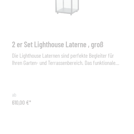
2 er Set Lighthouse Laterne , groß
Die Lighthouse Laternen sind perfekte Begleiter für
Ihren Garten- und Terrassenbereich. Das funktionale
und unaufdringliche Aluminiumgehäuse passt in jede
Umgebung, und der Kerzenschein verleiht Ihrem
Außenbereich eine angenehme und weiche
Atmosphäre. Die Lighthouse schafft eine perfekte
ab
Atmosphäre, um einen Sonnenuntergang an
610,00 €*
Sommerabenden im Garten oder auf der Terrasse zu
genießen.Maße (B x T x H): 33 x 33 x 54 cmFarbe: Lava
grey2 er Set!!