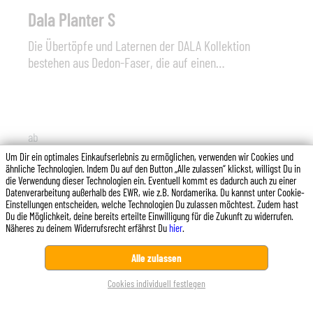
noch eine außerordentliche Farb- und Strukturstabilität
Dala Planter S
auf und ist unempfindlich gegenüber Salzwasser.
Die Übertöpfe und Laternen der DALA Kollektion
bestehen aus Dedon-Faser, die auf einen
pulverbeschichteten Aluminiumrahmen geflochten ist.
Um die Oberfläche zu reinigen, benutzen Sie ein
weichen Tuch oder eine weiche Bürste, warmes Wasser
und, falls nötig, ein sanftes Reinigungsmittel. Typ:
ab
Planter Dala S Abmessungen: ø 61 cm x 43 cm (B x H)
945,00 €*
Um Dir ein optimales Einkaufserlebnis zu ermöglichen, verwenden wir Cookies und
Material: Aluminium - Geflecht (HDPE – Polyethylen mit
ähnliche Technologien. Indem Du auf den Button „Alle zulassen“ klickst, willigst Du in
hoher Dichte); Sonstiges: Innenbehälter herausnehmbar
die Verwendung dieser Technologien ein. Eventuell kommt es dadurch auch zu einer
Datenverarbeitung außerhalb des EWR, wie z.B. Nordamerika. Du kannst unter Cookie-
Die DEDON Faser ist nicht nur äußerst wetterbeständig
Einstellungen entscheiden, welche Technologien Du zulassen möchtest. Zudem hast
und lässt sich weder von Kälte noch von Hitze, Sonne,
Du die Möglichkeit, deine bereits erteilte Einwilligung für die Zukunft zu widerrufen.
Näheres zu deinem Widerrufsrecht erfährst Du
hier
.
Regen oder Schnee etwas anhaben, sie weist zudem
noch eine außerordentliche Farb- und Strukturstabilität
Diese Website verwendet Cookies, um eine bestmögliche
Alle zulassen
auf und ist unempfindlich gegenüber Salzwasser.
Erfahrung bieten zu können.
Mehr Informationen ...
Cookies individuell festlegen
Ablehnen
Konfigurieren
Alle Cookies akzeptieren