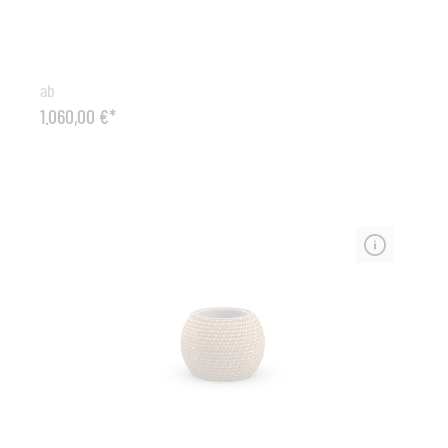
Sitzmöglichkeiten aus den Entwicklungsländern.
Oberfläche und Struktur verschmelzen bei dieser
vielseitigen Kollektion von Stephen Burks, bei der jedes
Stück mit einem pulverbeschichteten Rahmen aus
ab
Aluminium-Streckmetall beginnt, in den DEDONs
1.060,00 €*
Meisterflechter die farbenfrohen Stränge unserer
revolutionären Faser fädeln. Die Übertöpfe und
Laternen der Dala Kollektion bestehen aus Dedon-
Faser, die auf einen pulverbeschichteten
Aluminiumrahmen geflochten ist. Um die Oberfläche zu
reinigen, benutzen Sie ein weichen Tuch oder eine
weiche Bürste, warmes Wasser und, falls nötig, ein
sanftes Reinigungsmittel. Typ: Planter Dala
MAbmessungen: ø 61 cm x 63 cm (B x H) Material:
Aluminium - Geflecht (HDPE – Polyethylen mit hoher
Dichte);Sonstiges: Innenbehälter herausnehmbarDie
DEDON Faser ist nicht nur äußerst wetterbeständig und
lässt sich weder von Kälte noch von Hitze, Sonne,
Regen oder Schnee etwas anhaben, sie weist zudem