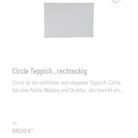
und Winter abzudecken oder in einem Raum zu lagern.
Dadurch erhöht sich die Lebensdauer des
Produktes.Maße: Ø 52cm x H 39cm oder Ø 75cm x H
43cm
Circle Teppich , rechteckig
Circle ist ein schlichter und eleganter Teppich. Circle
hat eine flache Webung und Struktur, das bewirkt ein
angenehmes Gefühl um darauf barfuß zu gehen. Der
Teppich besteht aus Selected PP Material und ist
sowohl langlebig als auch praktisch. Der Teppich kann
leicht mit warmen Wasser und einer Bürste oder einem
ab
Hockdruckreiniger mit schwachem Druck gereinigt
865,00 €*
werden. Circle kann sowohl im Innen- als auch im