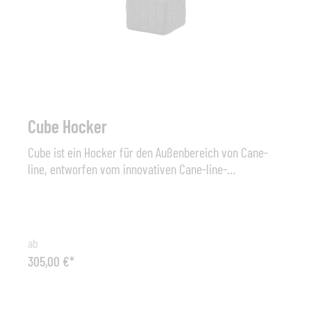
Cube Hocker
Cube ist ein Hocker für den Außenbereich von Cane-
line, entworfen vom innovativen Cane-line-
Designteam. Der Hocker ist aus dem strapazierfähigen
Material Cane-line Soft Rope mit einem Schaumkern
aus dem einzigartigen QuickDry-Schaumstoff gefertigt,
bei dem eine spezielle Technologie angewendet wird,
ab
die das Komfortniveau und die Anwendbarkeit erhöht,
305,00 €*
da das Material nach einem kräftigen Regenschauer
innerhalb nur einer Stunde trocknet. Cube hat seinen
Namen durch die charakteristische Form und die