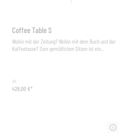
Coffee Table S
Wohin mit der Zeitung? Wohin mit dem Buch und der
Kaffeetasse? Zum gemütlichen Sitzen ist ein
Beistelltisch unabdingbar. Der Coffee Table fügt sich
perfekt in die einzigartig, elegante Freifrau-
Produktwelt ein, indem er die Formsprache der
charakteristisch, grazilen Drahtgestelle aufnimmt.
ab
Erhältlich ist Designobjekt in drei verschiedenen
428,00 €*
Größen und in vielen verschiedenen Farben: passend
zum Sitzmöbel oder in einem anderen Ton. Für die
Nutzung im Außenbereich werden die Coffee Tables
zum Schutz vor Rost zusätzlich behandelt. Maß: Ø 340
mm, Höhe: 480 mm