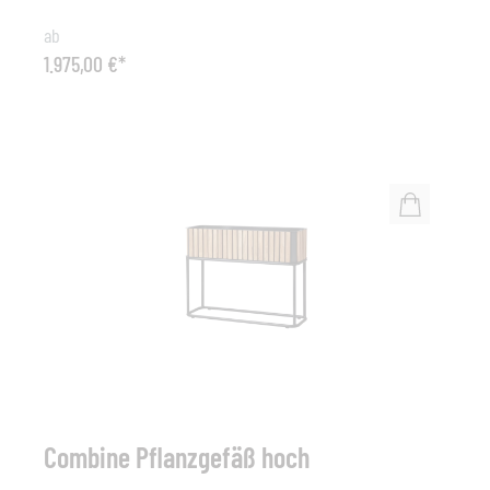
Kissenbox, wenn das Wetter umschlägt, oder für die
ab
„Aufbewahrung“ all Ihrer Pflanzen in Blumenkästen. Das
1.975,00 €*
warme Teakholz und das geradlinige pulverlackierte
Aluminium verleihen ein einzigartiges Aussehen, das zu
den meisten Umgebungen im Freien passt. Cane-line
Teak ist genehmigt und bewaldet gemäß dem SVLK
Zertifizierungssystem. Die Combine-Serie umfasst
geräumige Kissenboxen in mehreren Größen, die jedem
Bedarf an Aufbewahrung von Kissen für den
Außenbereich gerecht werden. Die Combine Kissenbox
ist trotz ihrer Größe verhältnismäßig leicht und hat
einen komfortablen Deckel mit „Soft-Close“. Maße: B
116 x T 66 x H 71 (klein) / B 180 x T 92 x H 76
(groß)Teak / Aluminium lava grey
Combine Pflanzgefäß hoch