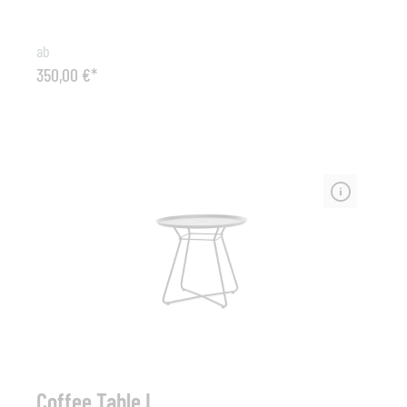
sowohl langlebig als auch praktisch. Der Teppich kann
leicht mit warmen Wasser und einer Bürste oder einem
ab
Hockdruckreiniger mit schwachem Druck gereinigt
350,00 €*
werden. Circle kann sowohl im Innen- als auch im
Außenbereich angewendet werden und ist UV-
beständig, antibakteriell und Allergiker freundlich. All
dies sind Kriterien die Circle zu einem
strapazierfähigen und langlebigen Außenteppich
machen.Maße: Ø 140cm oder Ø 200cm
Coffee Table L