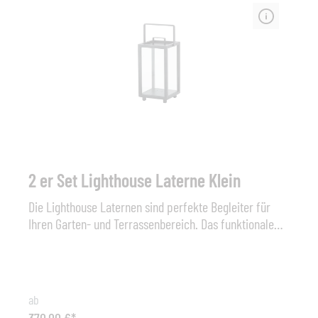
2 er Set Lighthouse Laterne Klein
Die Lighthouse Laternen sind perfekte Begleiter für
Ihren Garten- und Terrassenbereich. Das funktionale
und unaufdringliche Aluminiumgehäuse passt in jede
Umgebung, und der Kerzenschein verleiht Ihrem
Außenbereich eine angenehme und weiche
Atmosphäre. Die Lighthouse schafft eine perfekte
ab
Atmosphäre, um einen Sonnenuntergang an