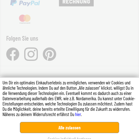
Folgen Sie uns
Um Dir ein optimales Einkaufserlebnis zu ermöglichen, verwenden wir Cookies und
*Alle Preise inkl. gesetzl. Mehrwertsteuer zzgl.
Versandkosten
ähnliche Technologien. Indem Du auf den Button „Alle zulassen“ klickst, willigst Du in
die Verwendung dieser Technologien ein. Eventuell kommt es dadurch auch zu einer
(Ausland)
und ggf. Nachnahmegebühren, wenn nicht anders
Datenverarbeitung außerhalb des EWR, wie z.B. Nordamerika. Du kannst unter Cookie-
angegeben.
Einstellungen entscheiden, welche Technologien Du zulassen möchtest. Zudem hast
Du die Möglichkeit, deine bereits erteilte Einwilligung für die Zukunft zu widerrufen.
Näheres zu deinem Widerrufsrecht erfährst Du
hier
.
Diese Website verwendet Cookies, um eine bestmögliche
Alle zulassen
Erfahrung bieten zu können.
Mehr Informationen ...
Cookies individuell festlegen