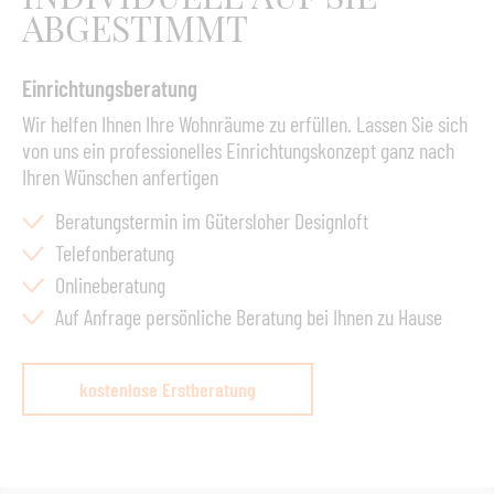
ABGESTIMMT
Schnee etwas anhaben, sie weist zudem noch eine
außerordentliche Farb- und Strukturstabilität auf und ist
Einrichtungsberatung
unempfindlich gegenüber Salzwasser.
Wir helfen Ihnen Ihre Wohnräume zu erfüllen. Lassen Sie sich
von uns ein professionelles Einrichtungskonzept ganz nach
Ihren Wünschen anfertigen
Beratungstermin im Gütersloher Designloft
Telefonberatung
Onlineberatung
Auf Anfrage persönliche Beratung bei Ihnen zu Hause
kostenlose Erstberatung