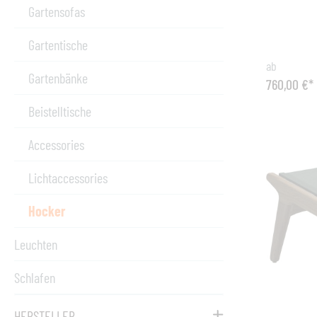
luxuriösen
Gartensofas
Lounge Set
Diamond L
Gartentische
gesamte Ja
ab
sie sind se
Gartenbänke
760,00 €*
dänischen 
Lorenzen M
Beistelltische
cm in Grap
Serviertab
Accessories
Aluminium 
ist genau 
Lichtaccessories
Chester, 
Hocker
kann hierm
alternativ
Leuchten
Club Table
über draus
Schlafen
praktisch 
Terrasse.
HERSTELLER