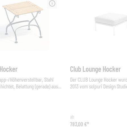
v verleimt (unbehandelt),
60 cm, Sitzhöhe 46 cm Sonstiges:
g Acryltuch (100% Acryl) Maße
Sitzkissen oder Tischplatte Gl
): 45 cm x 34 cm x 32 cm,
34 cm
 Hocker
Club Lounge Hocker
app-/Höhenverstellbar, Stahl
Der CLUB Lounge Hocker wurd
hichtet, Belattung (gerade) aus
2013 vom solpuri Design Studi
behandelt), Maße (B x H x
Zusammenarbeit mit Klaus Nol
x 41/46/51 cm x 47 cm, Sitzhöhe
entworfen. Das Design der Ser
cm
geprägt durch eine offene Fl
einer Soft-Touch-Schnur, wel
ab
einem geradlinigen Aluminiu
783,00 €*