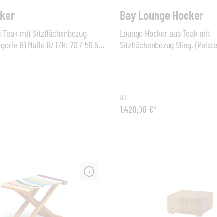
ker
Bay Lounge Hocker
 Teak mit Sitzflächenbezug
Lounge Hocker aus Teak mit
egorie B) Maße B/T/H: 70 / 59,5 /
Sitzflächenbezug Sling. (Polst
höhe: 40 cm Gestell: Teak Bezug:
B) Maße B/T/H: 72,5 / 67,5 / 43 cm Ge
Textil
Teak
ab
1.420,00 €*