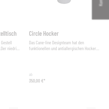
elltisch
Circle Hocker
 Gestell
Das Cane-line Designteam hat den
.Der niedrige
funktionellen und antiallergischen Hocker
Begleiter für
Circle entworfen, der auf vielfältigste
er Hocker
Weise genutzt werden kann. Circle hat eine
 oder als
äußerst solide und schwere Form, durch
, ganz
die er fest und stabil steht und auch von
ab
der eine
starkem Wind nicht beeinflusst wird. Der
350,00 €*
ktische Hocker
Name Circle ist durch das Muster des
ngsbeständigen
Hockers entstanden, das aus einer Reihe
en und kann
von Ringen besteht. Der Hocker wurde mit
n gelassen
dem Cane-line QuickDry & AirFlow-System
 cm x 30cm x
hergestellt, durch das er nach einem