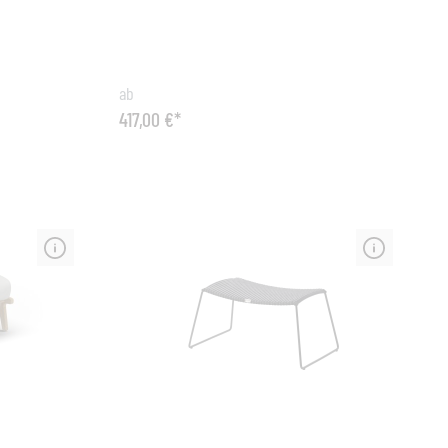
Edelstahlgestell wird umschlossen von
Dichte);
einem massiven Edelstahlring als
te quartz,
Fußstütze. Der ergonomisch geformte
sen Die DEDON
Sitzteller aus Teakholz bietet einen
ab
tterbeständig
angenehmen Sitzkomfort.Maße: 80 x Ø 43
417,00 €*
e noch von
cm Material: Edelstahl + Teak
nee etwas
h eine
 unempfindlich
ser.