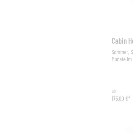
Cabin H
Sommer, So
Monate im 
Möbelprogr
Strandmöbe
Meer vor d
klassisch
ab
Wenn sie m
175,00 €*
Farben aus
Stoffprogr
gibt es ver
Ausführung
Beistellti