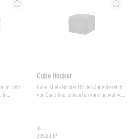
Regenschauer schnell wieder trocknet. Der
as optional
Hocker Circle eignet sich für den Gebrauch
in Räumen und im Freien. Wir empfehlen,
den Hocker im Herbst und Winter
abzudecken oder in einem Raum zu lagern.
Dadurch erhöht sich die Lebensdauer des
Produktes.Maße: Ø 52cm x H 39cm oder Ø
75cm x H 43cm
Cube Hocker
e im Jahr
Cube ist ein Hocker für den Außenbereich
o in
von Cane-line, entworfen vom innovativen
ting
Cane-line-Designteam. Der Hocker ist aus
ie CLUB ist
dem strapazierfähigen Material Cane-line
echtung aus
Soft Rope mit einem Schaumkern aus dem
che von
einzigartigen QuickDry-Schaumstoff
ab
mrahmen
gefertigt, bei dem eine spezielle
305,00 €*