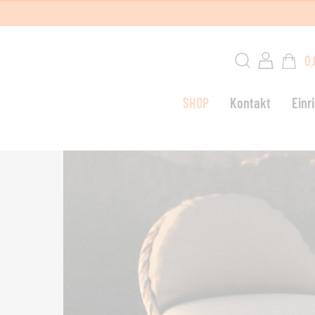
0,
SHOP
Kontakt
Einr
W
G
L
S