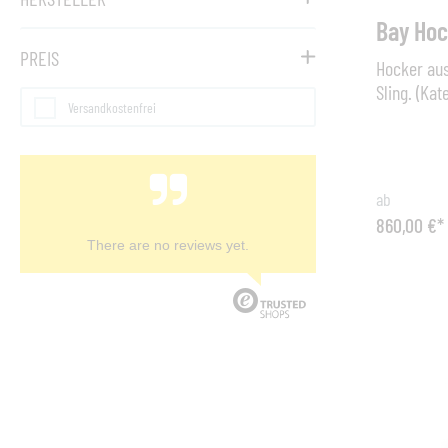
Bay Hoc
PREIS
Hocker aus
Sling. (Kat
Versandkostenfrei
40 cm Sitz
Sling PVC-
ab
860,00 €*
There are no reviews yet.