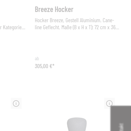
Breeze Hocker
Hocker Breeze, Gestell Aluminium. Cane-
er Kategorie
line Geflecht. Maße (B x H x T): 72 cm x 36
stell:
cm x 36 cm, Sitzhöhe 36 cm Der Breeze
Fusshocker ist der perfekte Kompagnon zu
dem Breeze Highbacksessel oder Breeze
Loungesessel. Die gesamte Breeze
ab
Kollektion ist von den dänischen Designern
305,00 €*
Strand+Hvass entworfen. Aus Cane-line
Faser und galvanisiertem,
pulverlackiertem Stahl hergestellt, sind
alle Breeze Produkte witterungsbeständig
und pflegeleicht.
Kontakt