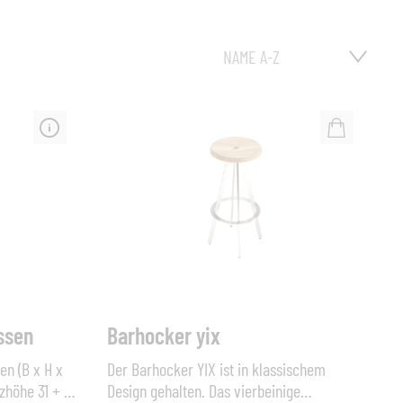
issen
Barhocker yix
n (B x H x
Der Barhocker YIX ist in klassischem
tzhöhe 31 + 8
Design gehalten. Das vierbeinige