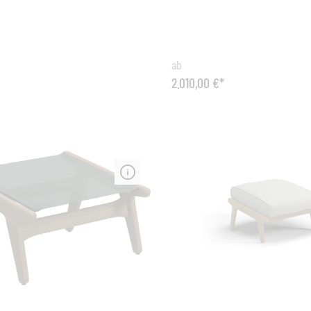
 Ansprüchen des Diamond Garten
cm Material: Aluminiumrahmen - Geflecht
s entspricht. Die gesamten
(HDPE – Polyethylen mit hoher 
ounge Möbel können Sie über das
Farbe Geflecht: elemental, whi
hr draußen stehen lassen und
graphite Kissen: inkl. Sitzkis
ab
hr pflegeleicht.Erstellt von den
Faser ist nicht nur äußerst we
2.010,00 €*
Designern Foersom & Hiort-
und lässt sich weder von Kält
DD.Maße (B x T x H): 70 x70 x40
Hitze, Sonne, Regen oder Sch
hiteDas quadratische
anhaben, sie weist zudem noc
lett Club ist aus pflegeleichtem
außerordentliche Farb- und
gefertigt. Die Größe des Tabletts
Strukturstabilität auf und ist
auf die Fusshocker Diamond,
gegenüber Chlor- und Salzwas
Shape und Flow abgestimmt und
it kombiniert werden, um einen
en Couchtisch zu erhalten. Das
tt kann natürlich das ganze Jahr
sen bleiben, ist aber genauso
in der Küche wie auf der