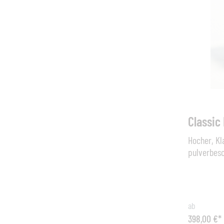
Teak massi
Bespannun
(B x H x T
Sitzhöhe 
Classic
Hocher, Kl
pulverbesc
Teak massiv (un
T): 45 cm 
41/46/51 
ab
398,00 €*