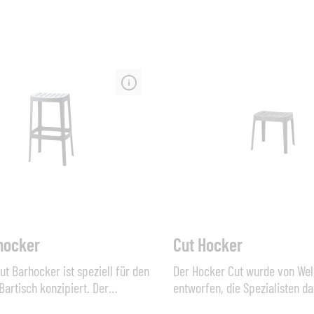
getragen wird. Die moderne L
im Zusammenspiel mit gemüt
Polstern vermittelt eine solide
Typ: Hocker aus Aluminium, mi
Geflecht, inkl. Standard-Polste
(Stoffgruppe Premium). Wette
Ausführungen und weitere St
sind gegen Aufpreis konfiguri
Abmessungen (B x H x T): 80 
80 cm, Sitzhöhe 30+10 cm (Pol
Material: Aluminium und Strin
Geflecht Farbe: Alu anthracite / String-Flex
anthracite oder Alu white / St
white grey Polster: inkl. Sitz-P
Stoffgruppe Premium
hocker
Cut Hocker
ut Barhocker ist speziell für den
Der Hocker Cut wurde von Wel
Bartisch konzipiert. Der
entworfen, die Spezialisten da
bringt einen sehr zeitloses
minimalistische und funktione