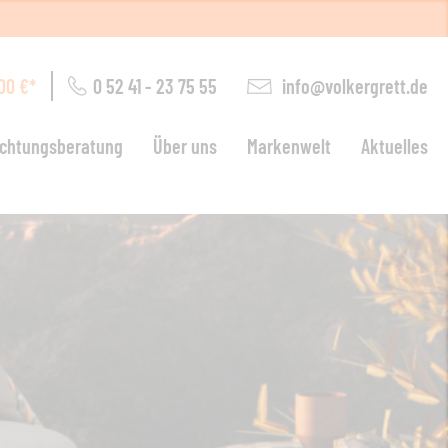
0 52 41 - 23 75 55
info@volkergrett.de
00 €*
ichtungsberatung
Über uns
Markenwelt
Aktuelles
ohnen
arten
euchten
chlafen