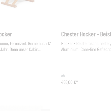
ocker
Chester Hocker - Beist
nne, Ferienzeit. Gerne auch 12
Hocker - Beistelltisch Chester,
Jahr. Denn unser Cabin
Aluminium. Cane-line Geflecht
amm erinnert an nostalgische
Chester Hocker ist der ideale 
l und holt das Tyrrhenische
eine Chester Loungegruppe. D
ie Tür. Den Sessel haben wir dem
kann entweder als Fusshocker
em Regiestuhl nachempfunden.
Couchtisch verwendet werden
ab
ögen, wählen Sie dazu kräftige
nachdem ob man ein Kissen o
455,00 €*
 unserem komplett wetterfesten
Glasplatte drauflegt. Der pra
amm als Kontrast. Passend dazu
ist ebenfalls aus der witteru
stellbare Liegestühle in zwei
Cane-line Faser handgeflocht
en sowie Tische und
das ganze Jahr über im Freie
sche.Liegestuhl Hocker, klappbar,
werden. Maße (B x H x T): 60