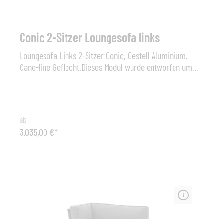
Conic 2-Sitzer Loungesofa links
Loungesofa Links 2-Sitzer Conic, Gestell Aluminium.
Cane-line Geflecht.Dieses Modul wurde entworfen um
Erweiterungsmöglichkeiten für die Conic-Lounge zu
schaffen. Sowie die anderen Module ist es mit einem
Verbindungssystemausgestattet, welches es möglich
macht die Modulen leicht und einfach miteinander zu
ab
verbinden. Das Einzelmodul kann auch als
3.035,00 €*
alleinstehender Sessel verwendet werden und bietet
somit weitere Möglichkeiten, wenn die
Zusammenstellung der Lounge neugestaltet wird. Wie
die anderen Module auch wir das Einzelmodul mit
Allwetterkissen geliefert, die für das Leben im Freien
konzipiert sind. Um Regenwasser optimal ablaufen zu
lassen, stellen Sie das Kissen einfach auf in eine