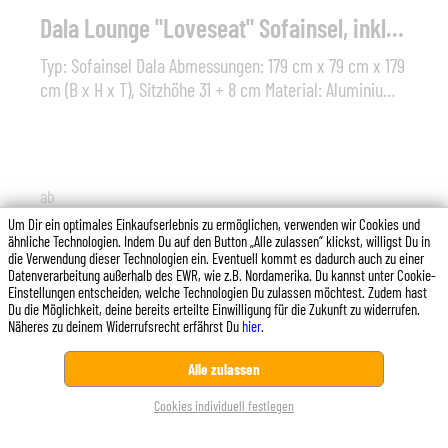
Dala Lounge "Loveseat" Sofainsel, inkl. Polster
Typ: Sofainsel Dala Abmessungen: 179 cm x 79 cm x 179
cm (B x H x T), Sitzhöhe 31 + 8 cm Material: Aluminium -
Geflecht (HDPE – Polyethylen mit hoher Dichte);Polster:
Sitzkissen inklusive Sonstiges: Schutzhülle und
Dekokissen optionalDie Sofainsel wird inkl.
vormontierter ausklappbarer Räder geliefert.Die
ab
DEDON Faser ist nicht nur äußerst wetterbeständig und
9.625,00 €*
Um Dir ein optimales Einkaufserlebnis zu ermöglichen, verwenden wir Cookies und
lässt sich weder von Kälte noch von Hitze, Sonne,
ähnliche Technologien. Indem Du auf den Button „Alle zulassen“ klickst, willigst Du in
Regen oder Schnee etwas anhaben, sie weist zudem
die Verwendung dieser Technologien ein. Eventuell kommt es dadurch auch zu einer
Datenverarbeitung außerhalb des EWR, wie z.B. Nordamerika. Du kannst unter Cookie-
noch eine außerordentliche Farb- und Strukturstabilität
Einstellungen entscheiden, welche Technologien Du zulassen möchtest. Zudem hast
auf und ist unempfindlich gegenüber Salzwasser.
Du die Möglichkeit, deine bereits erteilte Einwilligung für die Zukunft zu widerrufen.
Näheres zu deinem Widerrufsrecht erfährst Du
hier
.
Diese Website verwendet Cookies, um eine bestmögliche
Alle zulassen
Erfahrung bieten zu können.
Mehr Informationen ...
Cookies individuell festlegen
Ablehnen
Konfigurieren
Alle Cookies akzeptieren