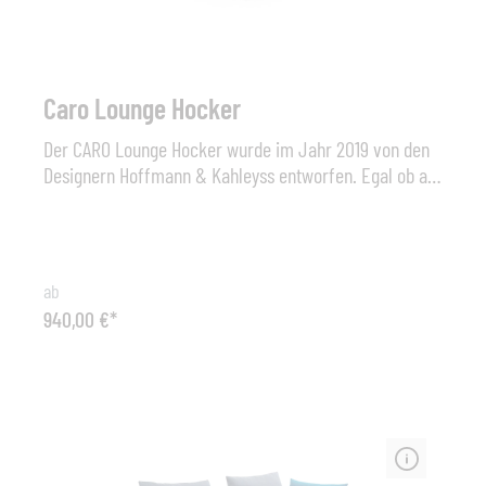
Aufpreis konfigurierbar.
Caro Lounge Hocker
Der CARO Lounge Hocker wurde im Jahr 2019 von den
Designern Hoffmann & Kahleyss entworfen. Egal ob am
Pool oder auf der Terrasse, die von einer gerundeten
Silhouette und einem filigranen, weitmaschigen
Geflecht charakterisierte CARO Lounge bietet ein
luxuriöses Sitzerlebnis für entspannte Tage oder
ab
gemütliche Sommernächte und lässt in puncto
940,00 €*
Wohlfühlfaktor und Komfort keine Wünsche offen. Die
in Anthrazit beschichteten Aluminiumrahmen sind mit
String Flex Outdoor-Seil in Anthrazit umwoben und
werden perfekt mit üppigen Sitzkissen und lässigen
Wurfkissen ergänzt. Typ: Lounge Hocker Caro, Gestell
aus Aluminium mit String Flex Bespannung