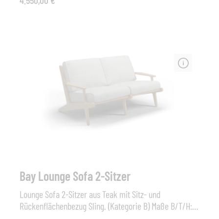
4.550,00 €*
und soliden Cane-line Weave® in der rattanähnlichen
Farbe, die dem Sofa einen einladenden Naturlook
verleiht. Die Polster verfügen über das Cane-line
QuickDry & AirFlow-System, das für guten Komfort
sorgt und sicherstellt, dass Ihre Polster nach einem
Regenschauer schnell wieder trocknen. Basket bietet
mit dem tiefen Sitzpolster, das zu Entspannung und
Gemütlichkeit einlädt, ausreichend Platz für Sie und
Ihre Lieben.Typ: 2 SitzerAbmessungen (B x H x T): 201
cm x 70 cm x 100 cm , Sitzhöhe 40 cmFarbe Geflecht:
graphite/grey oder natural / taupeKissen: inkl.Cane-
Line Air Touch Kissen /QuickDry & Airflow
Bay Lounge Sofa 2-Sitzer
Lounge Sofa 2-Sitzer aus Teak mit Sitz- und
Rückenflächenbezug Sling. (Kategorie B) Maße B/T/H:
156 / 93,5 / 72 cm Sitzhöhe: 43 cm Gestell: Teak Bezug: