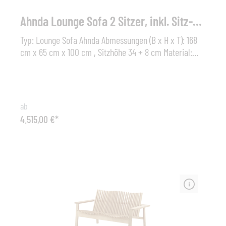
Ahnda Lounge Sofa 2 Sitzer, inkl. Sitz-und Rückenpolster!
Typ: Lounge Sofa Ahnda Abmessungen (B x H x T): 168
cm x 65 cm x 100 cm , Sitzhöhe 34 + 8 cm Material:
Aluminiumrahmen - Geflecht (HDPE – Polyethylen mit
hoher Dichte) Farbe Geflecht: elemental, white quartz,
graphite Kissen: inkl. Sitz- und Rückenkissen Dedon
Cat. AOptional: Dekokissen 50 x 50 cmMit AHNDA hat
ab
Stephen Burks eine weitere Neuheit für DEDON kreiert:
4.515,00 €*
einen vielseitigen Outdoor- Lounger in kultigem Stil,
mit unübertrefflichem ergonomischem Komfort und
Liebe für luxuriöse Details. Die Kollektion umfasst
Sessel und Hochlehner, sowie einen passenden Hocker
und Kaffeetisch. Die Möbel sind aus wetterfester
DEDON Faser gefertigt und das ‚transparente‘ Design
vermittelt ein Gefühl von Leichtigkeit.Die DEDON Faser
ist nicht nur äußerst wetterbeständig und lässt sich
weder von Kälte noch von Hitze, Sonne, Regen oder