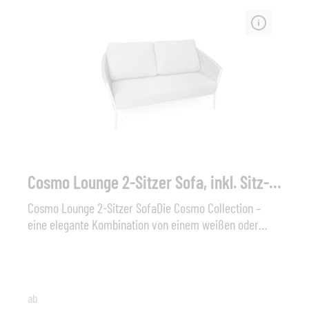
QuickDryFoamMaße (B x T x H): 184 x 61 x 77 cm,
Sitzhöhe: 48 cmWeitere Stoffe / Qualitäten auf Anfrage
erhältlich.
Cosmo Lounge 2-Sitzer Sofa, inkl. Sitz- und Rückenkissen
Cosmo Lounge 2-Sitzer SofaDie Cosmo Collection –
eine elegante Kombination von einem weißen oder
anthrazitfarbenem Aluminiumgestell und
hochwertigem Bändern. Zusammen mit dem
flauschigen Kissen entsteht eine attraktive Outdoor
Lounge in eleganter Gestaltung mit bestem
ab
Sitzkomfort. Die Bänder sind aus wetterfesten, und uv-