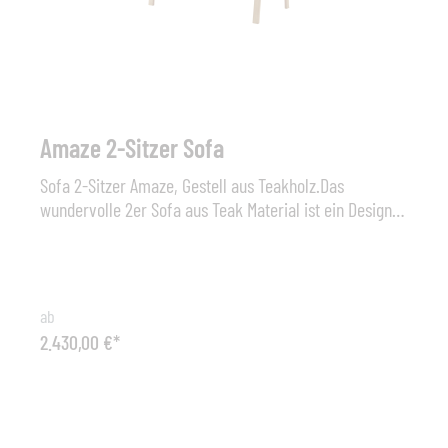
Schnee etwas anhaben, sie weist zudem noch eine
außerordentliche Farb- und Strukturstabilität auf und
ist unempfindlich gegenüber Chlor- und Salzwasser.
Amaze 2-Sitzer Sofa
Sofa 2-Sitzer Amaze, Gestell aus Teakholz.Das
wundervolle 2er Sofa aus Teak Material ist ein Design
Statement für Einfachheit, Gemütlichkeit und
handwerklichem Können. Das Amaze Teak Sofa wird
aus unbehandeltem, zertifiziertem Teak Holz gefertigt.
Maße (B x H x T): 145 cm x 77 cm x 82 cm, Sitzhöhe 38
ab
cm Sonstiges: 2 x Sitzkissen optional (inkl. QuickDry &
2.430,00 €*
Airflow System