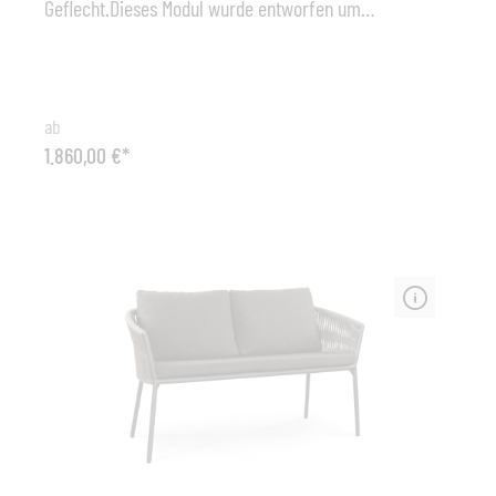
Geflecht.Dieses Modul wurde entworfen um
Erweiterungsmöglichkeiten für die Conic-Lounge zu
schaffen. Sowie die anderen Module ist es mit einem
Verbindungssystemausgestattet, welches es möglich
macht die Modulen leicht und einfach miteinander zu
ab
verbinden. Das Einzelmodul kann auch als
1.860,00 €*
alleinstehender Sessel verwendet werden und bietet
somit weitere Möglichkeiten, wenn die
Zusammenstellung der Lounge neugestaltet wird. Wie
die anderen Module auch wir das Einzelmodul mit
Allwetterkissen geliefert, die für das Leben im Freien
konzipiert sind. Um Regenwasser optimal ablaufen zu
lassen, stellen Sie das Kissen einfach auf in eine
Senkrechte Position. Das Wasser läuft
selbstverständlich auch in der horizontalen ab, jedoch
dauert die Entwässerung und Trocknung länger. Die
Conic-Serie wurde mit großem Engagement entwickelt
um optimalen Komfort mit Details zu schaffen. Die
Kissen sind das Ergebnis vieler Arbeitsstunden und