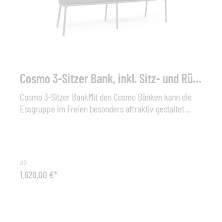
Cosmo 3-Sitzer Bank, inkl. Sitz- und Rückenkissen
Cosmo 3-Sitzer BankMit den Cosmo Bänken kann die
Essgruppe im Freien besonders attraktiv gestaltet
werden. Die Cosmo Collection besteht aus einer
eleganten Kombination eines weißen oder
anthrazitfarbenem Aluminiumgestell und hochwertigen
Bändern. Zusammen mit dem flauschigen Kissen
ab
entsteht eine attraktive Outdoor-Lounge in eleganter
1.620,00 €*
Gestaltung mit bestem Sitzkomfort. Die Bänder sind
aus wetterfesten, lichtechten Fasern. Die Outdoor-
Kissen bestehen aus einem robusten Bezug mit
Reißverschluss. Sitz-und Rückenkissen mit