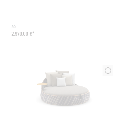
anthrazitfarbenem Aluminiumgestell und
hochwertigem Bändern. Zusammen mit dem
flauschigen Kissen entsteht eine attraktive Outdoor
Lounge in eleganter Gestaltung mit bestem
ab
Sitzkomfort. Die Bänder sind aus wetterfesten, und uv-
2.970,00 €*
beständigen Fasern. Die Outdoorkissen bestehen aus
einem robusten Bezug mit Reißverschluss und einer
Füllung mit Quick Dry Foam. Sitz-und Rückenkissen mit
QuickDryFoamMaße (B x T x H): 205 x 86 x 75 cm,
Sitzhöhe: 40 cmWeitere Stoffe / Qualitäten auf Anfrage
erhältlich.