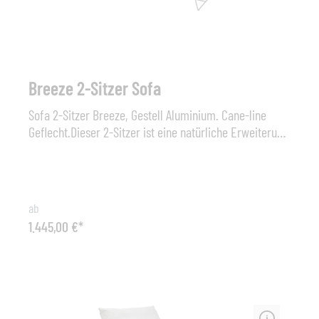
Breeze 2-Sitzer Sofa
Sofa 2-Sitzer Breeze, Gestell Aluminium. Cane-line
Geflecht.Dieser 2-Sitzer ist eine natürliche Erweiterung
der hellen und stilvollen Breeze-Kollektion. Es zeichnet
sich durch die für Breeze typische Eleganz,
Leichtigkeit und Optik aus. Das Breeze 2-Sitzer-Sofa
kann als Einzelmöbel an einem Ort stehen, den Sie zum
ab
Erholen und Entspannen ausersehen haben, in
1.445,00 €*
Kombination mit den anderen Breeze Stühlen oder als
Mix-and-Match-Sofa zusammen mit anderen Cane-line
Produkten. Das Breeze 2-Sitzer-Sofa ist in Schwarz und
Weiß-Grau mit Sitzkissen in verschiedenen
Farbausführungen erhältlich. Entworfen wurde das