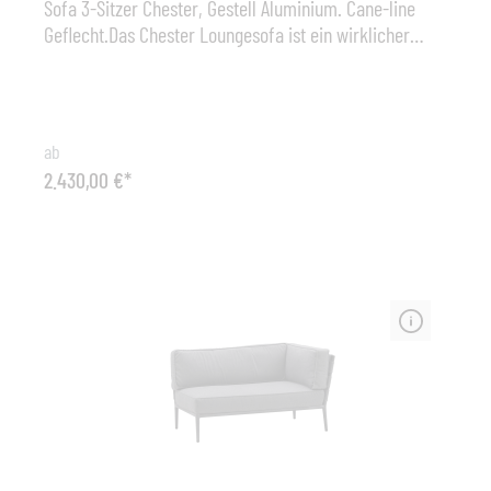
Sofa 3-Sitzer Chester, Gestell Aluminium. Cane-line
Geflecht.Das Chester Loungesofa ist ein wirklicher
Klassiker unter Cane-line's Lounge Kollektionen. Das
Sofa ist aus der witterungsbeständigen Cane-line Faser
handgeflochten und kann mit verschiedenen
Auflagenmodellen kombiniert werden. Das Chester 3-
ab
Sitzer Sofa ist in den Farben Natur oder Graphit
2.430,00 €*
erhältlich. Maße (B x H x T): 197 cm x 63 cm x 85 cm,
Sitzhöhe 30 cm Sonstiges: Kissensatz optional