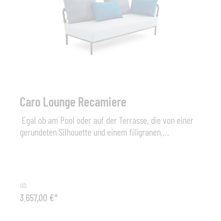
Abmessungen (B x H x T): 82 cm x 38 cm x 72 cm,
Sitzhöhe 24+20 cm (Polster). Material: Aluminium -
String Flex Farbe: Alu white / String Flex white grey
oder Alu anthr. / String Flex anthracite Sonstiges: inkl.
Sitz-Polster Stoffgruppe Premium Standard.
Wetterfeste Ausführungen und weitere Stoffgruppen
sind gegen Aufpreis konfigurierbar.
Caro Lounge Recamiere
Egal ob am Pool oder auf der Terrasse, die von einer
gerundeten Silhouette und einem filigranen,
weitmaschigen Geflecht charakterisierte CARO Lounge
bietet ein luxuriöses Sitzerlebnis für entspannte Tage
oder gemütliche Sommernächte und lässt in puncto
Wohlfühlfaktor und Komfort keine Wünsche offen. Die
ab
in Anthrazit beschichteten Aluminiumrahmen sind mit
3.657,00 €*
String Flex Outdoor-Seil in Anthrazit umwoben und
werden perfekt mit üppigen Sitzkissen und lässigen