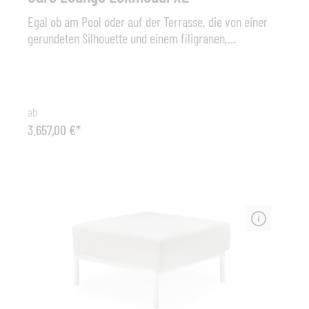
Egal ob am Pool oder auf der Terrasse, die von einer
gerundeten Silhouette und einem filigranen,
weitmaschigen Geflecht charakterisierte CARO Lounge
bietet ein luxuriöses Sitzerlebnis für entspannte Tage
oder gemütliche Sommernächte und lässt in puncto
Wohlfühlfaktor und Komfort keine Wünsche offen. Die
ab
in Anthrazit beschichteten Aluminiumrahmen sind mit
3.657,00 €*
String Flex Outdoor-Seil in Anthrazit umwoben und
werden perfekt mit üppigen Sitzkissen und lässigen
Wurfkissen ergänztTyp: Lounge Eckmodul XL Caro,
Gestell aus Aluminium mit String Flex Bespannung.
Abmessungen (B x H x T): 150 cm x 71 cm x 115 cm,
Sitzhöhe 24+20 cm (Polster) Material: Aluminium -
String Flex Farbe: Alu white / String Flex white grey
oder Alu anthr. / String Flex anthracite Sonstiges: inkl.
Sitz-Polster / 3 Rücken-Kissen / 1 Cocktail-Kissen
Premium (Stoffgruppe Premium Standard). Wetterfeste
Ausführungen und weitere Stoffgruppen sind gegen