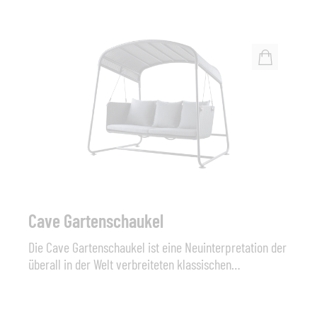
Wurfkissen ergänzt.Typ: Lounge Recamiere Caro,
Gestell aus Aluminium mit String Flex Bespannung
Abmessungen (B x H x T): 90 cm x 71 cm x 189 cm,
Sitzhöhe 24+20 cm (Polster) Material: Aluminium -
String Flex Farbe: Alu white / String Flex white grey
oder Alu anthr. / String Flex anthracite Sonstiges: inkl.
Sitz-Polster / 2 Rücken-Kissen / 2 Cocktail-Kissen
(Stoffgruppe Premium Standard). Wetterfeste
Ausführungen und weitere Stoffgruppen sind gegen
Aufpreis konfigurierbar.
Cave Gartenschaukel
Die Cave Gartenschaukel ist eine Neuinterpretation der
überall in der Welt verbreiteten klassischen
Hollywoodschaukel. Der dänische Designer Jesper K.
Thomsen hat die Cave Gartenschaukel in Anlehnung an
die klassische Hollywoodschaukel entworfen und sie