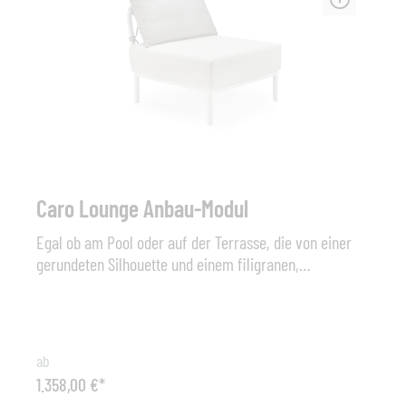
Breeze 2-Sitzer-Sofa von Strand+Hvass. Maße (B x H x
T): 154 cm x 78 cm x 76 cm, Sitzhöhe 37 cm Sonstiges:
Sitzkissen optional
Caro Lounge Anbau-Modul
Egal ob am Pool oder auf der Terrasse, die von einer
gerundeten Silhouette und einem filigranen,
weitmaschigen Geflecht charakterisierte CARO Lounge
bietet ein luxuriöses Sitzerlebnis für entspannte Tage
oder gemütliche Sommernächte und lässt in puncto
Wohlfühlfaktor und Komfort keine Wünsche offen. Die
ab
in Anthrazit beschichteten Aluminiumrahmen sind mit
1.358,00 €*
String Flex Outdoor-Seil in Anthrazit umwoben.Typ: