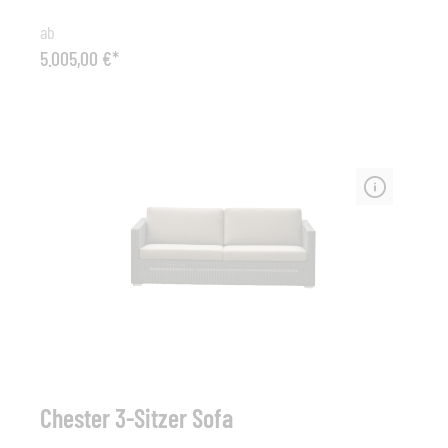
mit einem frischen und modernen Look mit zeitlosen
ab
Linien versehen. Die Tragfähigkeit der Cave
5.005,00 €*
Gartenschaukel wurde auf 300 kg bei normalem
Gebrauch getestet. Hinweis: Wir empfehlen,
Kleinkinder bei der Benutzung der Gartenschaukel zu
beaufsichtigen. Die Cave Gartenschaukel kann
ganzjährig im Freien stehen, sollte aber auf einer
stabilen Unterlage befestigt oder an einem Ort
aufgestellt werden, wo starker Wind den Rahmen nicht
erfassen und Schäden verursachen kann. Die Cave
Gartenschaukel besteht aus witterungsbeständigem,
pulverlackiertem Aluminium und wetterfestem Cane-
line Geflecht. Inkl. Grey Cane Line Kissen / QuickDry &
Airflow System Farbe: graphite
Chester 3-Sitzer Sofa