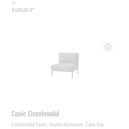
ab
Daybed bietet mit seiner Breite von 140cm Platz für
3.490,00 €*
zwei Erwachsene. Das Conic Daybed ist so konzipiert,
dass es sich in vielen Umgebungen problemlos einfügt.
Das Design ist modern und dennoch komfortable und
gemütlich.
Conic Einzelmodul
Einzelmodul Conic, Gestell Aluminium. Cane-line