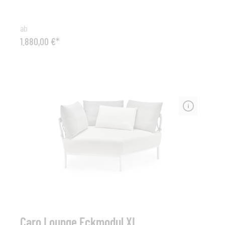
Geflecht charakterisierte CARO Lounge bietet ein
luxuriöses Sitzerlebnis für entspannte Tage oder
ab
gemütliche Sommernächte und lässt in puncto
1.880,00 €*
Wohlfühlfaktor und Komfort keine Wünsche offen. Die
in Anthrazit beschichteten Aluminiumrahmen sind mit
String Flex Outdoor-Seil in Anthrazit umwoben und
werden perfekt mit üppigen Sitzkissen und lässigen
Wurfkissen ergänzt.Typ: Lounge Eckmodul 90° Caro,
Gestell aus Aluminium mit String Flex Bespannung
Abmessungen (B x H x T): 90 cm x 71 cm x 90 cm,
Sitzhöhe 24+20 cm (Polster). Material: Aluminium -
String Flex Farbe: Alu white / String Flex white grey
oder Alu anthr. / String Flex anthracite Sonstiges: inkl.
Sitz-Polster / 2 Rücken-Kissen Premium ( Stoffgruppe
Premium Standard). Wetterfeste Ausführungen und
weitere Stoffgruppen sind gegen Aufpreis
konfigurierbar.
Caro Lounge Eckmodul XL