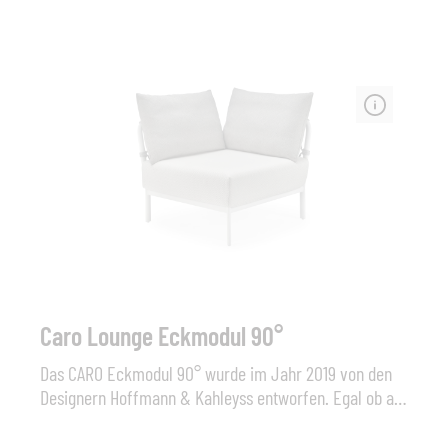
Lounge Anbauelement Caro, Gestell aus Aluminium mit
String Flex Bespannung Abmessungen (B x H x T): 90
cm x 71 cm x 90 cm, Sitzhöhe 24+20 cm (Polster).
Material: Aluminium - String Flex Farbe: Alu white /
String Flex white grey oder Alu anthr. / String Flex
anthracite Sonstiges: inkl. Sitz-Polster + Rücken-
Kissen (Stoffgruppe Premium Standard). Wetterfeste
Ausführung und weitere Stoffgruppen sind gegen
Aufpreis konfigurierbar.
Caro Lounge Eckmodul 90°
Das CARO Eckmodul 90° wurde im Jahr 2019 von den
Designern Hoffmann & Kahleyss entworfen. Egal ob am
Pool oder auf der Terrasse, die von einer gerundeten
Silhouette und einem filigranen, weitmaschigen