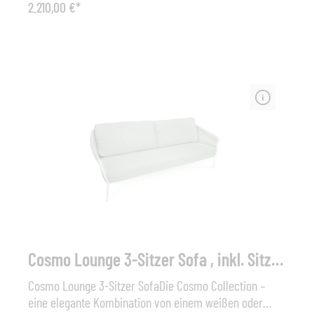
2.210,00 €*
beständigen Fasern. Die Outdoorkissen bestehen aus
einem robusten Bezug mit Reißverschluss und einer
Füllung mit Quick Dry Foam. Sitz-und Rückenkissen mit
QuickDryFoamMaße (B x T x H): 146 x 86 x 75 cm,
Sitzhöhe: 40 cmWeitere Stoffe / Qualitäten auf Anfrage
erhältlich.
Cosmo Lounge 3-Sitzer Sofa , inkl. Sitz-und Rückenkissen
Cosmo Lounge 3-Sitzer SofaDie Cosmo Collection –
eine elegante Kombination von einem weißen oder