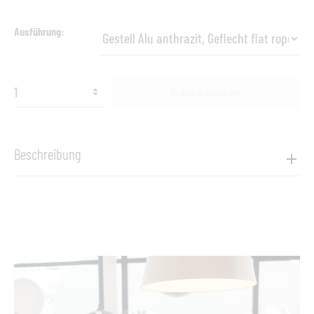
Ausführung
In den Warenkorb
Beschreibung
Produktinformationen "Cosmo Lounge 2-Sitzer Sofa,
inkl. Sitz- und Rückenkissen"
Cosmo Lounge 2-Sitzer Sofa
Die Cosmo Collection – eine elegante Kombination von einem
weißen oder anthrazitfarbenem Aluminiumgestell und
hochwertigem Bändern. Zusammen mit dem flauschigen