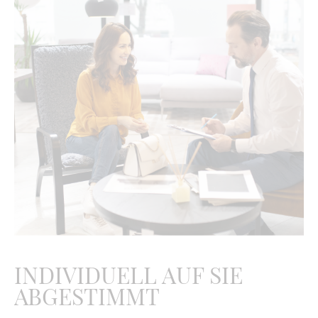
Kissen entsteht eine attraktive Outdoor Lounge in eleganter
Gestaltung mit bestem Sitzkomfort.
Die Bänder sind aus wetterfesten, und uv-beständigen
Fasern. Die Outdoorkissen bestehen aus einem robusten
Bezug mit Reißverschluss und einer Füllung mit Quick Dry
Foam.
Sitz-und Rückenkissen mit QuickDryFoam
Maße (B x T x H):
146 x 86 x 75 cm,
Sitzhöhe:
40 cm
Weitere Stoffe / Qualitäten auf Anfrage erhältlich.
INDIVIDUELL AUF SIE
ABGESTIMMT