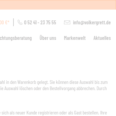
0 52 41 - 23 75 55
info@volkergrett.de
00 €*
ichtungsberatung
Über uns
Markenwelt
Aktuelles
ohnen
arten
wahl in den Warenkorb gelegt. Sie können diese Auswahl bis zum
 die Auswahl löschen oder den Bestellvorgang abbrechen. Durch
euchten
chlafen
sich als neuer Kunde registrieren oder als Gast bestellen. Ihre