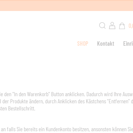
0,
SHOP
Kontakt
Einr
W
G
Sie den "In den Warenkorb" Button anklicken. Dadurch wird Ihre Aus
ahl der Produkte ändern, durch Anklicken des Kästchens "Entfernen"
L
en Bestellschritt.
S
an falls Sie bereits ein Kundenkonto besitzen, ansonsten können Sie 