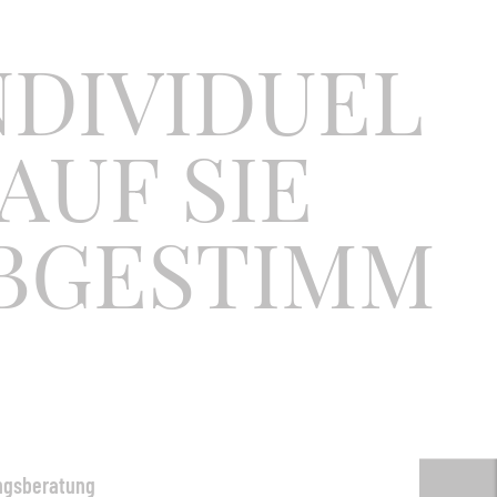
eines weißen oder anthrazitfarbenem Aluminiumgestell und
 Bändern. Zusammen mit dem flauschigen Kissen entsteht eine
NDIVIDUEL
tdoor-Lounge in eleganter Gestaltung mit bestem Sitzkomfort.
nd aus wetterfesten, lichtechten Fasern. Die Outdoor-Kissen
einem robusten Bezug mit Reißverschluss.
 AUF SIE
kenkissen mit QuickDryFoam
x H):
134 x 61 x 77 cm,
Sitzhöhe:
48 cm
BGESTIMM
 / Qualitäten auf Anfrage erhältlich.
ungsberatung