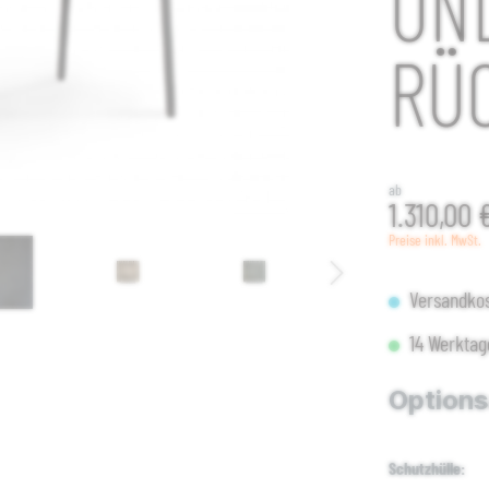
UN
RÜ
ab
1.310,00 
Preise inkl. MwSt.
Versandkos
14 Werktag
Option
Schutzhülle