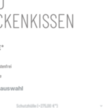
D
CKENKISSEN
€*
tenfrei
e
sauswahl