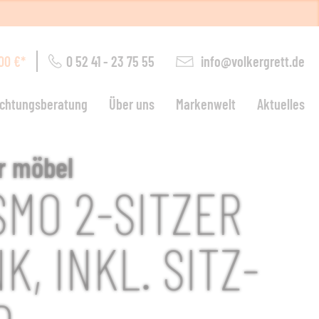
0 52 41 - 23 75 55
info@volkergrett.de
00 €*
ichtungsberatung
Über uns
Markenwelt
Aktuelles
ohnen
r möbel
SMO 2-SITZER
arten
K, INKL. SITZ-
euchten
chlafen