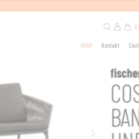
0,
SHOP
Kontakt
Einr
W
fische
CO
G
BAN
L
S