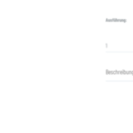
Ausführung
Beschreibun
Produktinfo
Rückenkiss
Cosmo 2-Sit
Mit den Cosm
attraktiv ges