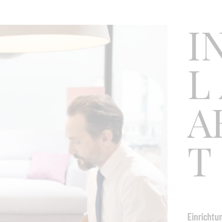
Kombination 
hochwertigen
I
attraktive Ou
Die Bänder si
bestehen aus 
L
Sitz-und Rüc
Maße (B x T 
A
Weitere Stoffe
T
Einricht