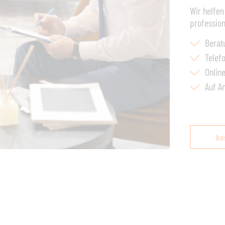
Wir helfen
professio
Berat
Telef
Onlin
Auf A
ko