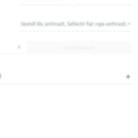
In den Warenkorb
g
rmationen "Cosmo 2-Sitzer Bank, inkl. Sitz-und
en"
zer Bank
o Bänken kann die Essgruppe im Freien besonders
taltet werden. Die Cosmo Collection besteht aus einer eleganten