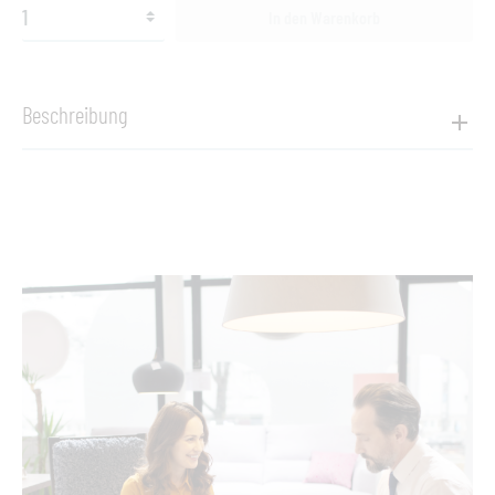
In den Warenkorb
Beschreibung
Produktinformationen "Dala Planter M"
DALAs Quellen der Inspiration sind das Kunsthandwerk und
die improvisierten Arrangements der Sitzmöglichkeiten aus
den Entwicklungsländern. Oberfläche und Struktur
verschmelzen bei dieser vielseitigen Kollektion von Stephen
Burks, bei der jedes Stück mit einem pulverbeschichteten
Rahmen aus Aluminium-Streckmetall beginnt, in den DEDONs
Meisterflechter die farbenfrohen Stränge unserer
revolutionären Faser fädeln.
Die Übertöpfe und Laternen der Dala Kollektion bestehen aus