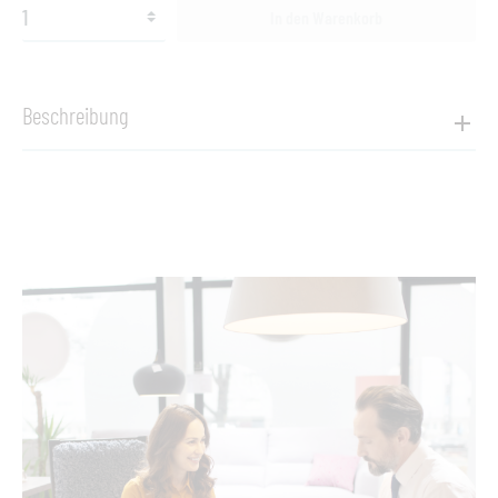
In den Warenkorb
Beschreibung
Produktinformationen "2 x Vapio Barstuhl"
2 x Vapio Barstuhl
Gestell aus pulverbeschichtetem Aluminium
Ausführung:
Gestell Creme
Die Kollektion ist in der Basic-Farbe Creme als Lagerware
erhältlich
Alle anderen Gestellfarben werden ausschließlich auf
Bestellung produziert
Maße: (B x H x T)
55 cm x 95 cm x 54 cm , Sitzhöhe 76 cm