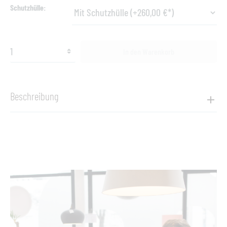
Schutzhülle
In den Warenkorb
Beschreibung
Produktinformationen "Core Esstisch Teak / Alu , 210 cm"
Der wunderschöne Gartentisch
Core
von Cane-line ist ein
moderner Teakholztisch. Der Rahmen ist aus kräftigem
Aluminium gefertigt und die Tischplatte besteht aus
Teakholzlamellen. Cane-line Teak ist gemäß dem SVLK-
Zertifikat zugelassen und angebaut. Der Tisch Core kann
unbehandelt bleiben, wodurch er im Laufe der Zeit eine