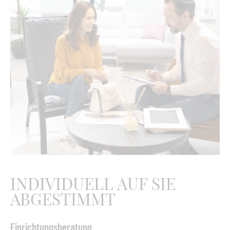
schöne graue Patina entwickelt und nur wenig Reinigung
erfordert. Alternativ kann die Tischplatte gereinigt und mit
einem passenden Teaköl eingeölt werden. Je nachdem, in
welcher klimatischen Umgebung der Tisch steht, muss er
mindestens zweimal jährlich eingeölt werden. Der Tisch Core
ist in verschiedenen Größen erhältlich und passt
ausgezeichnet zu vielen unserer Essstühle.
Maße (B x T x H):
210 x 90 x 74 cm
INDIVIDUELL AUF SIE
ABGESTIMMT
Einrichtungsberatung