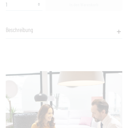
In den Warenkorb
Beschreibung
Produktinformationen "Thonet Stuhl 404"
Stefan Diez hat ein Holzstuhl-Programm entworfen, das sich
auf unser Bugholz-Erbe bezieht, es aber unter ästhestischen
und technologischen Kriterien transformiert. Gebogene
Stuhlbeine und Armlehnen laufen in einem "Knoten"
zusammen und sind von unten in die körpergerecht geformte
Sitzfläche eingelassen.
Mit seinem spannenden Kontrast zwischen den elegant
geschwungenen Holzelementen und den ausgeprägten
Polstern vermittelt das Programm Komfort und bietet ihn