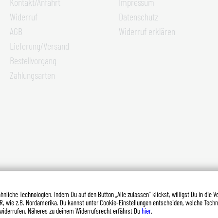
Kontakt/Anfahrt
Impressum
Widerruf
Datenschutz
AGB
Widerruf erklären
Lieferung/Versand
Bestellvorgang
Zahlungsarten
ertsteuer zzgl.
Versandkosten (Ausland)
und ggf. Nachnahmegebühren
nliche Technologien. Indem Du auf den Button „Alle zulassen“ klickst, willigst Du in die 
R, wie z.B. Nordamerika. Du kannst unter Cookie-Einstellungen entscheiden, welche Tech
zu widerrufen. Näheres zu deinem Widerrufsrecht erfährst Du
hier
.