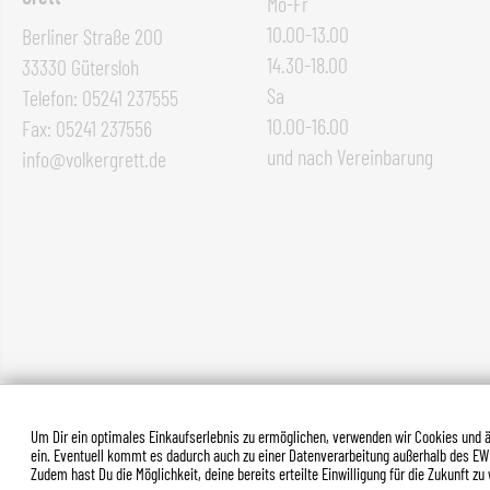
Mo-Fr
10.00-13.00
Berliner Straße 200
14.30-18.00
33330 Gütersloh
Sa
Telefon: 05241 237555
10.00-16.00
Fax: 05241 237556
und nach Vereinbarung
info@volkergrett.de
*Alle Preise inkl. gesetzl. Mehrw
Um Dir ein optimales Einkaufserlebnis zu ermöglichen, verwenden wir Cookies und äh
ein. Eventuell kommt es dadurch auch zu einer Datenverarbeitung außerhalb des EW
Zudem hast Du die Möglichkeit, deine bereits erteilte Einwilligung für die Zukunft 