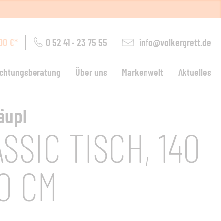
0 52 41 - 23 75 55
info@volkergrett.de
00 €*
ichtungsberatung
Über uns
Markenwelt
Aktuelles
ohnen
äupl
SSIC TISCH, 140
arten
0 CM
euchten
chlafen