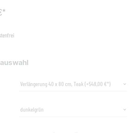
€*
tenfrei
sauswahl