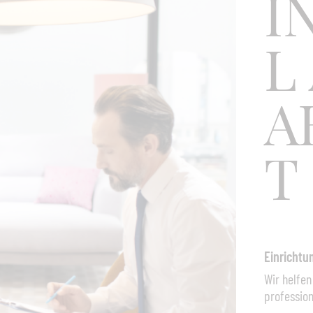
I
L
A
T
Einricht
Wir helfen
professio