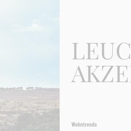
LEU
AKZE
Wohntrends