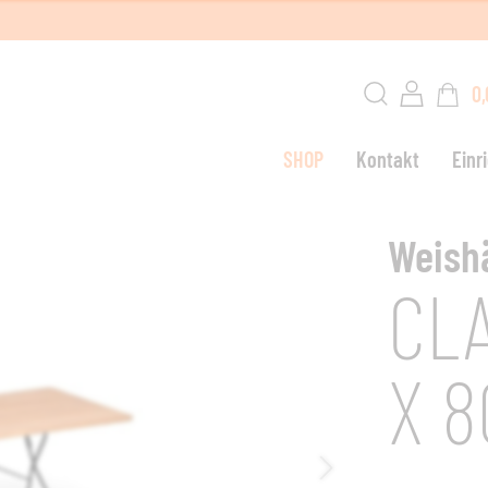
0,
SHOP
Kontakt
Einr
W
Weish
CLA
G
X 8
L
S