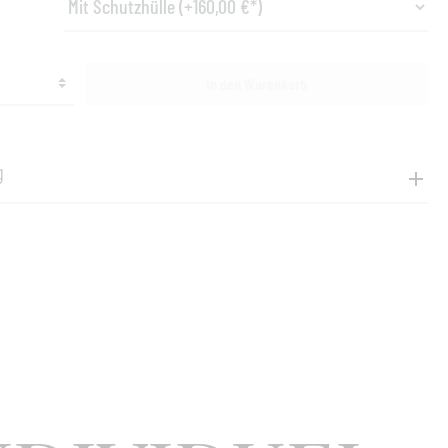
In den Warenkorb
g
rmationen "Classic Tisch, 140 x 80 cm"
l Stahl pulverbeschichtet, Tischplatte aus Teak massiv verleimt
, klappbar, rechteckig,
80 cm, Tischhöhe 73 cm