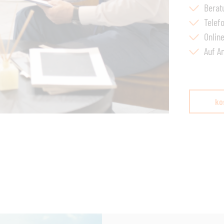
Berat
Telef
Onlin
Auf A
ko