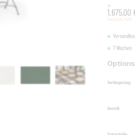
ab
1.675,00 
Preise inkl. MwSt.
Versandkos
7 Wochen
Option
Verlängerung
Gestell
Schutzhülle