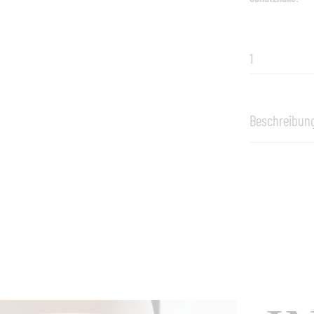
Beschreibun
Produktinfo
Tisch, Gestel
(unbehandelt)
Maße:
140 x 