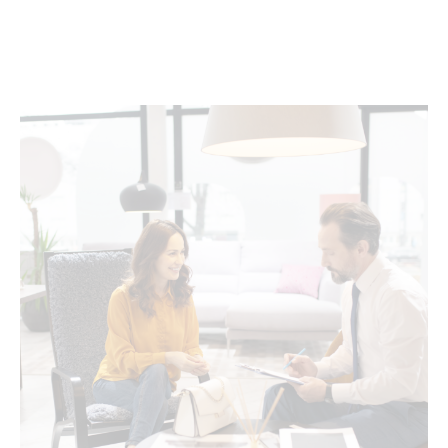
Produktinformationen "RiZZ Türmatte anthrazit Outdoor"
Eine RiZZ Türmatte machen Ihren Eingangsbereich praktisch
und einladend.
Der Aluminiumrahmen ist entweder eloxiert oder
pulverbeschichtet. Die robuste PVC Innere enthält eine RVS
304 Streifenbürste und UV-beständiges Nylon (grau).
Ausgestattet mit Anti-Rutsch.
Einzigartiges Design und die beispiellose Fähigkeit Schmutz
draußen zu halten, dies zusammen mit dem Bestreben einen
nahtlosen Übergang zwischen innen und außen zu schaffen
macht die Rizz Türmatte aus.
Beseitigt Sand und Schmutz von Profilsohlen
Sehr effektiv, bis zu 80% Effizienz
Minimale Pflegeanforderungen
Einfach zu reinigen
Für die Benutzung im Aussenbereich